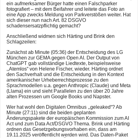
ein aufmerksamer Bürger hatte einen Falschparker
fotografiert – mit dem Beifahrer und leitete das Foto an
eine App zwecks Meldung von Parkverstößen weiter. Hat
sich dieser nun nach Art. 82 DSGVO
schadensersatzpflichtig gemacht?
Anschließend widmen sich Härting und Brink den
Schlagzeilen:
Zunächst ab Minute (05:36) der Entscheidung des LG
München zur GEMA gegen Open AI. Der Output von
ChatGPT gab vollständige Liedtexte, beispielsweise
,,Atemlos“ von Helene Fischer, wieder. Härting ordnet
den Sachverhalt und die Entscheidung in den Kontext
amerikanischer Urheberrechtsprozesse zu den
Sprachmodellen u.a. gegen Anthropic (Claude) und Meta
(Llama) ein und sieht Parallelen zu den über 20 Jahre
alten Prozessen um Google Books und Napster.
Wer hat wohl den Digitalen Omnibus ,,geleaked“? Ab
Minute (27:11) sind die beiden geplanten
Änderungspakete der europäischen Kommission zum AI
Act und zum Data Act/DSGVO Thema. Brink und Härting
ordnen das Gesetzgebungsvorhaben ein, dass am
19.11.2025 veröffentlicht werden wird. Das Daten-Paket