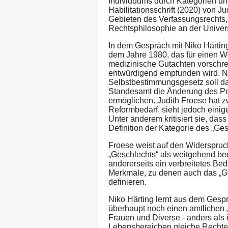
Individuums durch Kategorien und 
Habilitationsschrift (2020) von J
Gebieten des Verfassungsrechts,
Rechtsphilosophie an der Univers
In dem Gespräch mit Niko Härtin
dem Jahre 1980, das für einen 
medizinische Gutachten vorschre
entwürdigend empfunden wird. 
Selbstbestimmungsgesetz soll d
Standesamt die Änderung des P
ermöglichen. Judith Froese hat 
Reformbedarf, sieht jedoch einige
Unter anderem kritisiert sie, das
Definition der Kategorie des „Ges
Froese weist auf den Widerspruch
„Geschlechts“ als weitgehend b
andererseits ein verbreitetes Bedü
Merkmale, zu denen auch das „Gesc
definieren.
Niko Härting lernt aus dem Gespr
überhaupt noch einen amtlichen
Frauen und Diverse - anders als i
Lebensbereichen gleiche Rechte