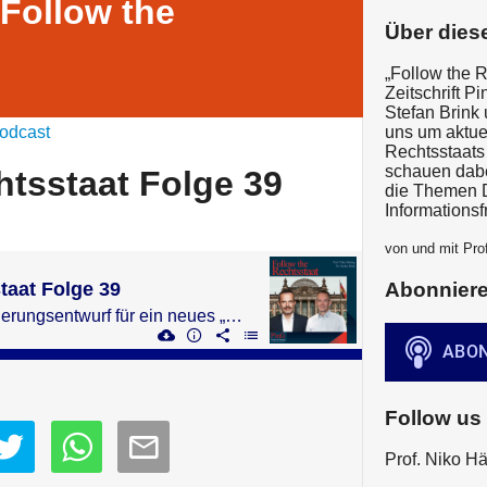
Follow the
Über dies
„Follow the R
Zeitschrift P
Stefan Brink
odcast
uns um aktue
Rechtsstaats
schauen dabe
htsstaat Folge 39
die Themen 
Informationsfr
von und mit Prof
taat Folge 39
Abonnier
mit Judith Froese: Regierungsentwurf für ein neues „Selbstbestimmungsgesetz“
Follow us
Prof. Niko Hä