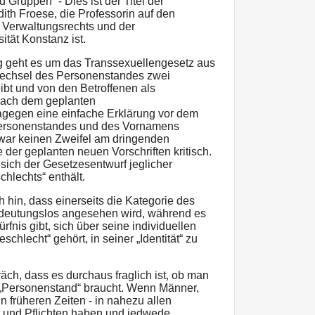
Gruppen“ - Dies ist der Titel der
udith Froese, die Professorin auf den
 Verwaltungsrechts und der
ität Konstanz ist.
g geht es um das Transsexuellengesetz aus
Wechsel des Personenstandes zwei
ibt und von den Betroffenen als
Nach dem geplanten
agegen eine einfache Erklärung vor dem
ersonenstandes und des Vornamens
zwar keinen Zweifel am dringenden
 der geplanten neuen Vorschriften kritisch.
s sich der Gesetzesentwurf jeglicher
chlechts“ enthält.
 hin, dass einerseits die Kategorie des
edeutungslos angesehen wird, während es
rfnis gibt, sich über seine individuellen
hlecht“ gehört, in seiner „Identität“ zu
äch, dass es durchaus fraglich ist, ob man
 „Personenstand“ braucht. Wenn Männer,
n früheren Zeiten - in nahezu allen
 und Pflichten haben und jedwede