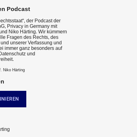
en Podcast
echtsstaat“, der Podcast der
inG, Privacy in Germany mit
 und Niko Härting. Wir kümmern
lle Fragen des Rechts, des
 und unserer Verfassung und
i immer ganz besonders auf
Datenschutz und
eiheit.
. Niko Härting
en
rting